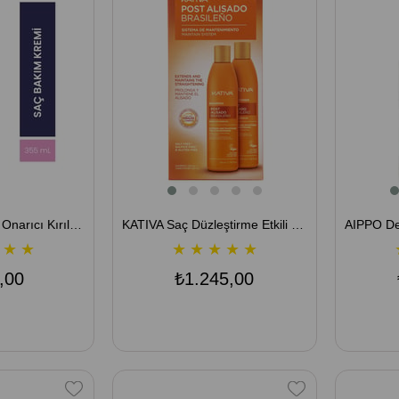
KATIVA Total Plex Onarıcı Kırılma Karşıtı Saç Kremi 355 mL
KATIVA Saç Düzleştirme Etkili Şampuan ve Saç Kremi 2'li Set
★
★
★
★
★
★
★
,00
₺1.245,00