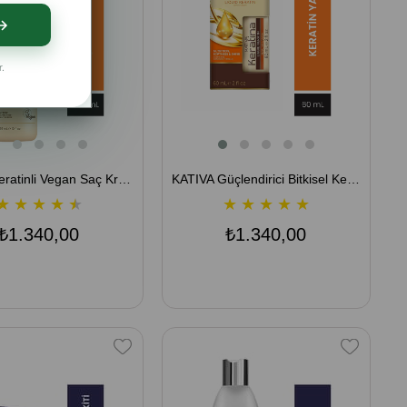
r.
KATIVA Keratinli Vegan Saç Kremi 355 mL - Yumuşaklık ve Parlaklık
KATIVA Güçlendirici Bitkisel Keratin Yağı 60 mL
★
★
★
★
★
★
★
★
★
★
₺1.340,00
₺1.340,00