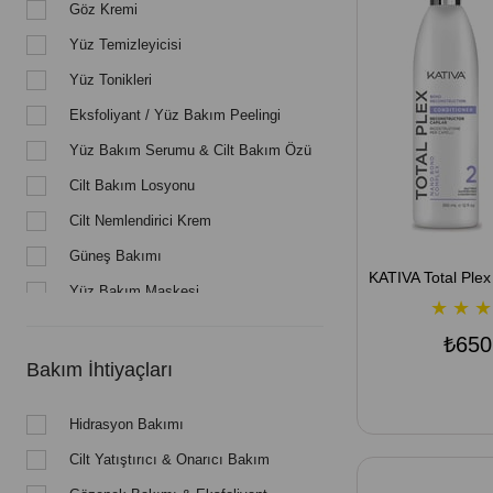
Göz Kremi
Yüz Temizleyicisi
Yüz Tonikleri
Eksfoliyant / Yüz Bakım Peelingi
Yüz Bakım Serumu & Cilt Bakım Özü
Cilt Bakım Losyonu
Cilt Nemlendirici Krem
Güneş Bakımı
Yüz Bakım Maskesi
★
★
★
BB Krem
₺650
Bakım İhtiyaçları
Hidrasyon Bakımı
Cilt Yatıştırıcı & Onarıcı Bakım