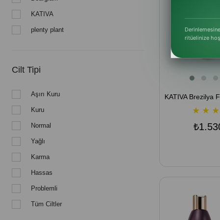
KATIVA
plenty plant
Derinlemesine
ritüelinize ho
Cilt Tipi
Aşırı Kuru
★
★
★
Kuru
₺1.53
Normal
Yağlı
Karma
Hassas
Problemli
Tüm Ciltler