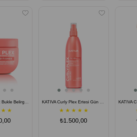
KATIVA Curly Plex Bukle Belirginleştirici Saç Kremi ve Maske 450 mL
KATIVA Curly Plex Ertesi Gün Bukle Yenileyici Sprey 225 mL
★
★
★
★
★
★
★
0,00
₺1.500,00