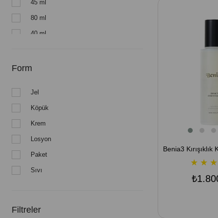
45 ml
80 ml
40 ml
50 ml
30 ml
Form
20 ml
Jel
Köpük
Krem
Losyon
Paket
★
★
★
Sıvı
₺1.80
Filtreler