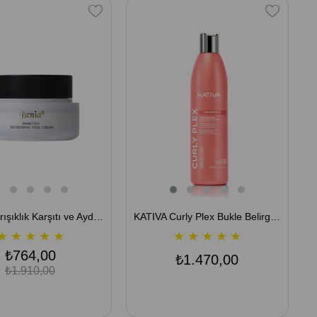
Benia3 Kırışıklık Karşıtı ve Aydınlatıcı Nemlendirici Yüz Kremi - Bioactive Refreshing Vital Cream 50 ML
KATIVA Curly Plex Bukle Belirginleştirici & Bağ Onarıcı Şampuan 355 mL
★
★
★
★
★
★
★
★
★
★
₺764,00
₺1.470,00
₺1.910,00