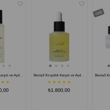
%60
Benia3 Kırışıklık Karşıtı ve Aydınlatıcı Esans - Bioactive Essential Skin 140 ML
Benia3 Kırışıklık Karşıtı ve Aydınlatıcı Cilt Bakım Yağı - Bioactive Epidermal Fit Oil 30 ML
★
★
★
★
★
★
★
0,00
₺1.800,00