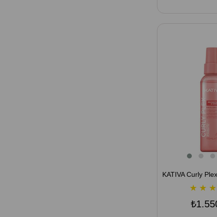
★
★
★
₺1.55