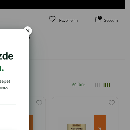
0
Favorilerim
Sepetim
×
 İhtiyacına Göre
izde
.
 sepet
60 Ürün
ınıza