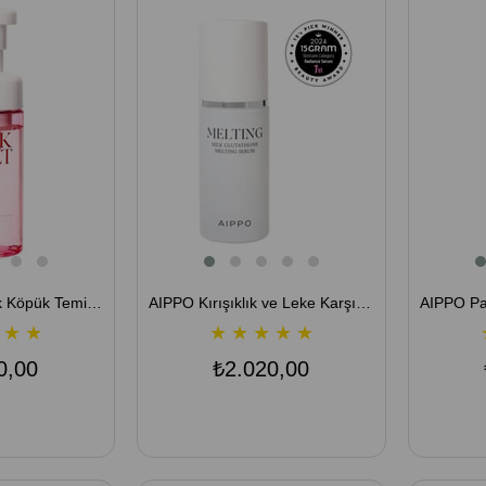
AIPPO Hafif Asidik Köpük Temizleyici (Pinksalt pH Balancing Bubble Cleanser) 155 GR
AIPPO Kırışıklık ve Leke Karşıtı Serum - Milk Glutathione Melting Serum 30 ML
★
★
★
★
★
★
★
0,00
₺2.020,00