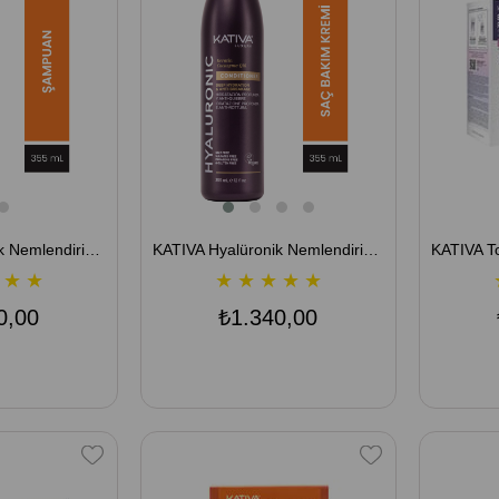
KATIVA Hyalüronik Nemlendirici Şampuan 355 mL - Kırılma Önleyici
KATIVA Hyalüronik Nemlendirici Saç Kremi 355 mL - Kırılma Önleyici
★
★
★
★
★
★
★
0,00
₺1.340,00