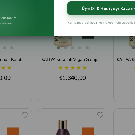
Üye Ol & Hediyeyi Kazan
 cilt bakımı
Kampanya yalnızca yeni üyeler için geçerlidi
şgeldiniz.
KATIVA Brezilya Fönü - Keratinli Saç Düzleştirme Kiti - Doğal ve Vegan
KATIVA Keratinli Vegan Şampuan 355 mL - Yumuşaklık ve Parlaklık
★
★
★
★
★
★
★
0,00
₺1.340,00