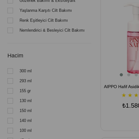
Gözenek Bakımı & Eksfoliyant
Yaşlanma Karşıtı Cilt Bakımı
Renk Eşitleyici Cilt Bakımı
Nemlendirici & Besleyici Cilt Bakımı
Hacim
300 ml
293 ml
155 gr
★
★
★
130 ml
₺1.58
150 ml
140 ml
100 ml