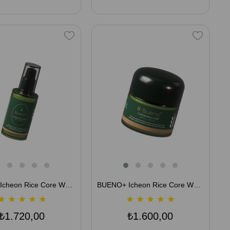
BUENO+ Icheon Rice Core White Canlandırıcı Nemlendirici Cilt Serumu 50 mL
BUENO+ Icheon Rice Core White Canlandırıcı Yüz Kremi 80 mL
★
★
★
★
★
★
★
★
★
★
₺1.720,00
₺1.600,00