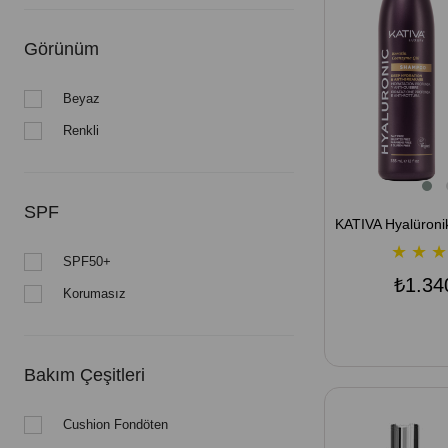
Görünüm
Beyaz
Renkli
SPF
★
★
★
SPF50+
₺1.34
Korumasız
Bakım Çeşitleri
Cushion Fondöten