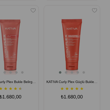
KATIVA Curly Plex Bukle Belirginleştirici - Şekillendirici Krem 240 mL
KATIVA Curly Plex Güçlü Bukle Belirginleştirici - Şekillendirici Jel Krem 240 mL
★
★
★
★
★
★
★
★
★
★
₺1.680,00
₺1.680,00