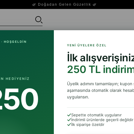
🌿 Doğadan Gelen Güzellik 🌿
Saç Bakımı
Cilt Bakım Ürünleri
Cilt Tipleri
Cilt
 · HOŞGELDIN
YENI ÜYELERE ÖZEL
İlk alışverişin
250 TL indirim
IN HEDIYENIZ
Lütfen Üye Girişi Yapın
Üye Girişi
Üyelik adımını tamamlayın; kupon
250
aşamasında otomatik olarak hesab
uygulansın.
Sepette otomatik uygulanır
İndirimli ürünlerde geçerli değildir
İlk siparişe özeldir