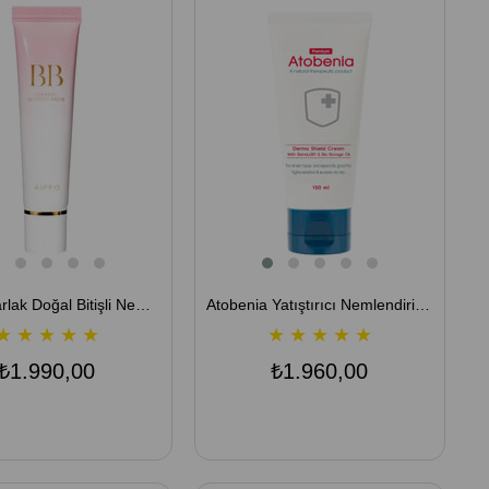
AIPPO Parlak Doğal Bitişli Nemlendirici BB Krem - Ceramic Blemish Balm 30 ML
Atobenia Yatıştırıcı Nemlendirici Cica Krem - Derma Shield Cream 150 ML
★
★
★
★
★
★
★
★
★
★
₺1.990,00
₺1.960,00