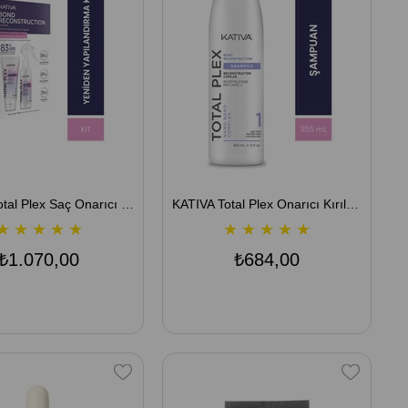
KATIVA Total Plex Saç Onarıcı Bakım Kiti - Kırılma Karşıtı
KATIVA Total Plex Onarıcı Kırılma Karşıtı Şampuan 355 mL
★
★
★
★
★
★
★
★
★
★
₺1.070,00
₺684,00