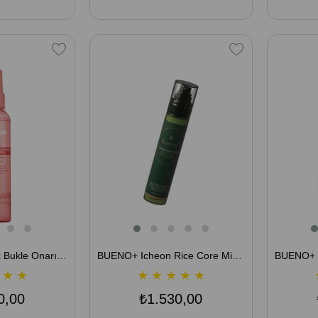
KATIVA Curly Plex Bukle Onarıcı & Parlatıcı Kıvırcık Saç Bakım Yağı 110 mL
BUENO+ Icheon Rice Core Mist Toner Skin-Booster Canlandırıcı Cilt Toniği 105 mL
★
★
★
★
★
★
★
0,00
₺1.530,00