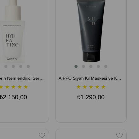
AIPPO Derin Nemlendirici Serum - Expert Hydrating Ampoule 30 ML
AIPPO Siyah Kil Maskesi ve Köpük Temizleyici (Mud Deep Cleanser) 130 ML
★
★
★
★
★
★
★
★
★
★
₺2.150,00
₺1.290,00