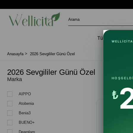
Tüm Ürünler
WELLICITA
Anasayfa
2026 Sevgililer Günü Özel
2026 Sevgililer Günü Özel
HOŞGELD
Marka
Stoktakiler
₺
AIPPO
Atobenia
Benia3
BUENO+
Dearglam