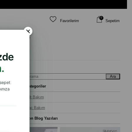
0
Favorilerim
Sepetim
×
 İhtiyacına Göre
izde
.
Ara
 sepet
Kategoriler
ınıza
Cilt Bakım
Saç Bakım
Son Blog Yazıları