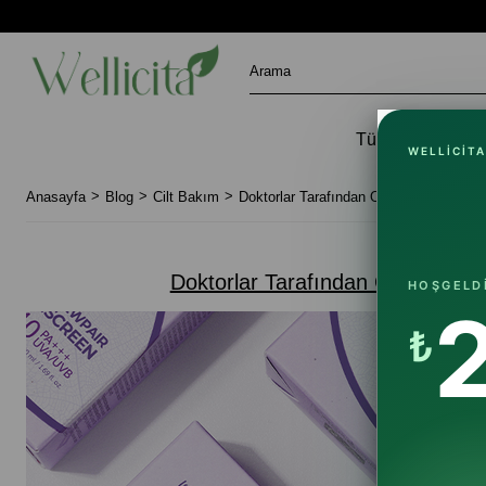
Tüm Ürünler
WELLICITA
Anasayfa
Blog
Cilt Bakım
Doktorlar Tarafından Onaylanan: En İyi 
Doktorlar Tarafından Onaylanan: 
HOŞGELD
₺