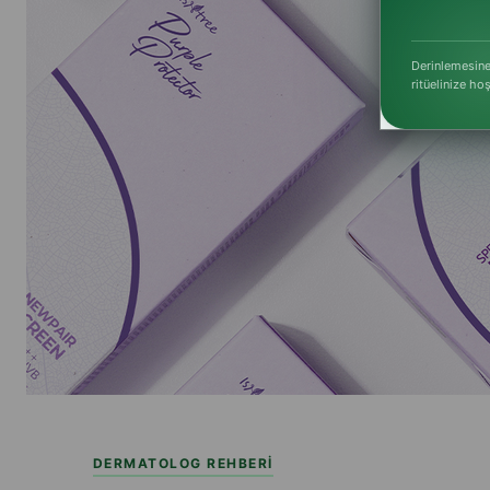
Derinlemesine
ritüelinize ho
DERMATOLOG REHBERİ