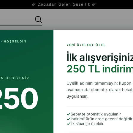
🌿 Doğadan Gelen Güzellik 🌿
Saç Bakımı
Cilt Bakım Ürünleri
Cilt Tipleri
Cilt
 · HOŞGELDIN
YENI ÜYELERE ÖZEL
İlk alışverişin
Güneş Kremleri ile Cildinizi Koruyun
250 TL indirim
En İyi Güneş Kremleri ile Cildinizi Koruyun
IN HEDIYENIZ
Üyelik adımını tamamlayın; kupon
250
aşamasında otomatik olarak hesab
uygulansın.
Sepette otomatik uygulanır
İndirimli ürünlerde geçerli değildir
İlk siparişe özeldir