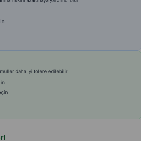
kanma riskini azaltmaya yardımcı olur.
in
müller daha iyi tolere edilebilir.
din
eçin
ri