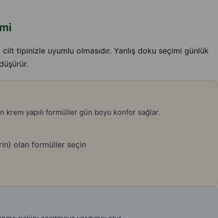
imi
cilt tipinizle uyumlu olmasıdır. Yanlış doku seçimi günlük
 düşürür.
en krem yapılı formüller gün boyu konfor sağlar.
rin) olan formüller seçin