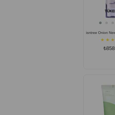
TÜKE
★
★
★
₺858