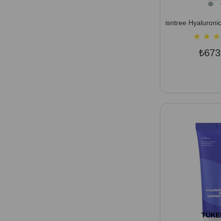
★
★
★
₺673
TÜKE