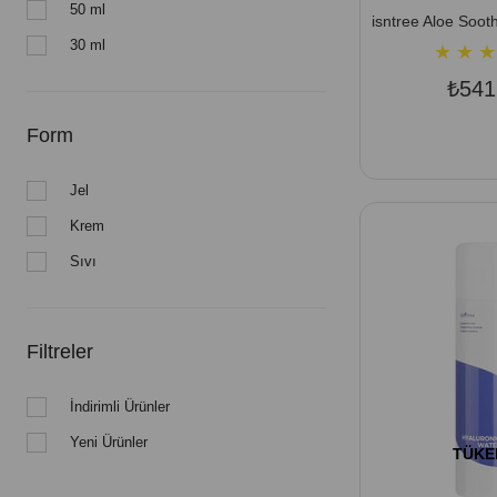
50 ml
30 ml
★
★
★
₺541
Form
Jel
Krem
Sıvı
Filtreler
İndirimli Ürünler
Yeni Ürünler
TÜKE