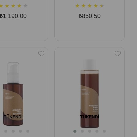
★
★
★
★
★
★
★
★
★
★
₺1.190,00
₺850,50
TÜKENDI
TÜKENDI