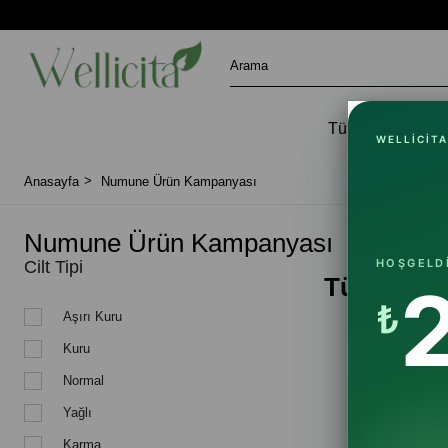
Tüm Ürünler
WELLICITA
Anasayfa
Numune Ürün Kampanyası
Numune Ürün Kampanyası
HOŞGELD
Cilt Tipi
Tüm Sipar
₺
Aşırı Kuru
Kuru
Kampanya 
Hediyeler,
Normal
Hediyeler
Yağlı
İade durum
gönderildi
Karma