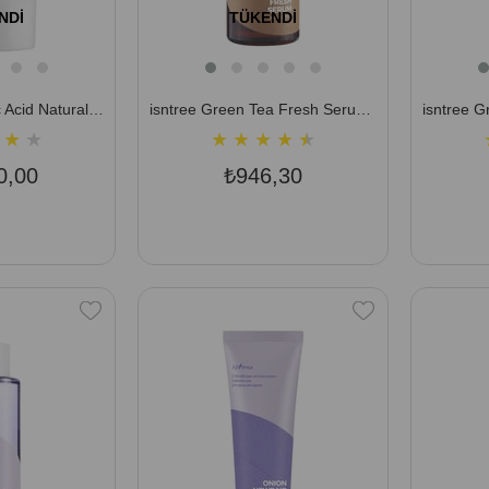
NDI
TÜKENDI
isntree Hyaluronic Acid Natural Sun Cream 50 ml (Fiziksel Filtreli, Hafif Mat Bitişli Güneş Koruyucu Krem)
isntree Green Tea Fresh Serum 50 ml (Sebum Bakımı ve Yağ/Nem Dengesi Sağlayan Gerçek Yeşil Çaylı Serum)
★
★
★
★
★
★
★
0,00
₺946,30