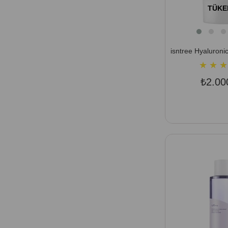
TÜKE
★
★
★
₺2.00