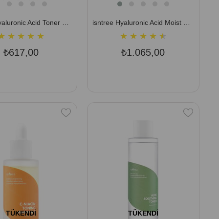
isntree Hyaluronic Acid Toner 200 ml (3 Tip Hyaluronik Asit İçeren Nemlendirici Tonik (Yağlı ve Karma Cilt))
isntree Hyaluronic Acid Moist Cream 100 ml (10 Tip Hyalüronik Asit İçeren Nemlendirici Krem (Kuru Cilt))
★
★
★
★
★
★
★
★
★
★
₺617,00
₺1.065,00
TÜKENDI
TÜKENDI