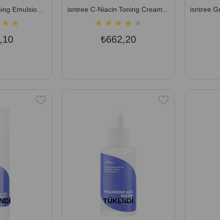
isntree Aloe Soothing Emulsion 120 ml (Tüm Ciltler için Dengeleyici, Nemlendirici ve Yatıştırıcı Emülsiyon)
isntree C-Niacin Toning Cream 50 ml (Vitamin Kaynağı, Parlak ve Aydınlık Cilt Tonu Bakım Kremi)
★
★
★
★
★
★
★
,10
₺662,20
NDI
TÜKENDI