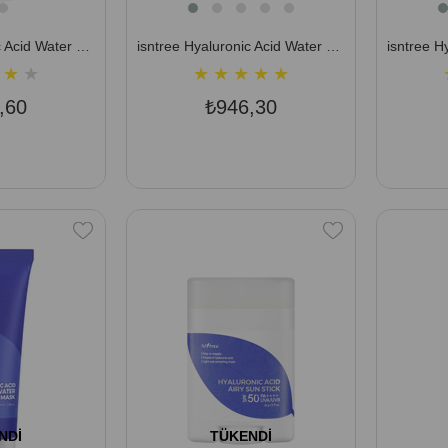
isntree Hyaluronic Acid Water Mist 100 ml (Doğal Nem Parlaklığı Veren İnce Parçacıklı Nem Spreyi)
isntree Hyaluronic Acid Water Essence 50 ml (8 Tip Hyaluronik Asit İçeren Derinlemesine Nemlendirici Serum)
★
★
★
★
★
★
★
,60
₺946,30
NDI
TÜKENDI