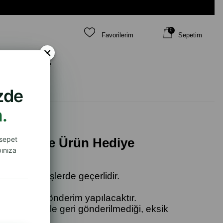
0
Favorilerim
Sepetim
×
 İhtiyacına Göre
izde
.
 sepet
ML Numune Ürün Hediye
ınıza
aki siparişlerde geçerlidir.
muna göre gönderim yapılacaktır.
 iade ürün ile geri gönderilmediği, eksik