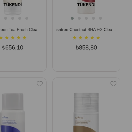
TÜKENDI
TÜKENDI
isntree Green Tea Fresh Cleanser 120 ml (Yağ ve Nem Dengesi Sağlayan Gerçek Yeşil Çaylı Hassas Temizleyici)
isntree Chestnut BHA %2 Clear Liquid 100 ml (Salisilik Asit İçeren, Gözenek Sıkılaştırıcı, Cilt Tonu Eşitleyici Tonik)
★
★
★
★
★
★
★
★
★
★
₺656,10
₺858,80