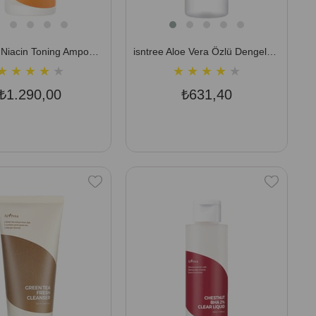
isntree C-Niacin Toning Ampoule 50 ml (Vitamin Sinerjisi, Parlak ve Aydınlık Cilt Tonu Bakım Serumu)
isntree Aloe Vera Özlü Dengeleyici Ve Yatıştırıcı Tonik 200 ml
★
★
★
★
★
★
★
★
★
★
₺1.290,00
₺631,40