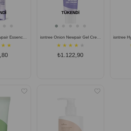
NDI
TÜKENDI
isntree Onion Newpair Essence Toner 200 ml (Leke Bakımı Sağlayan Yatıştırıcı Tonik)
isntree Onion Newpair Gel Cream 50 ml (Leke Bakımı Sağlayan Yatıştırıcı Krem)
★
★
★
★
★
★
★
,80
₺1.122,90