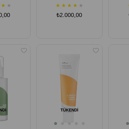
★
★
★
★
★
★
★
0,00
₺2.000,00
NDI
TÜKENDI