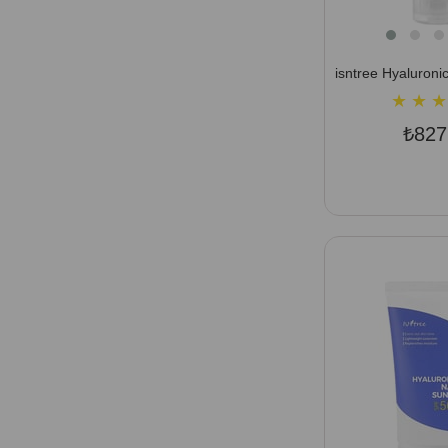
★
★
★
₺827