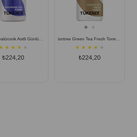
TÜKENDI
TÜKENDI
isntree Hyalüronik Asitli Günlük Tonik - Mini Boy 20 ml
isntree Green Tea Fresh Toner (Yeşil Çaylı Tonik) 20 ML
★
★
★
★
★
★
★
★
★
★
₺224,20
₺224,20