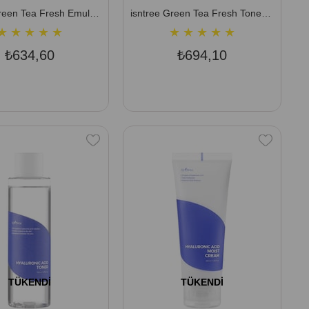
isntree Green Tea Fresh Emulsion 120 ml (Yağ, Nem ve pH Dengesi Sağlayan Gerçek Yeşil Çaylı Emülsiyon)
isntree Green Tea Fresh Toner 200 ml (Gerçek Yeşil Çaylı Sebum Bakım Toniği (Yağlı ve Karma Cilt))
★
★
★
★
★
★
★
★
★
★
₺634,60
₺694,10
TÜKENDI
TÜKENDI