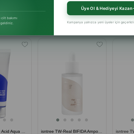
y hediye ve Club Puan kampanyası ile birleştirilebili
Üye Ol & Hediyeyi Kazan
 cilt bakımı
Kampanya yalnızca yeni üyeler için geçerlidi
şgeldiniz.
isntree Hyaluronic Acid Aqua Gel Cream 100 ml (5 Tip Hyalüronik Asit İçeren Nemlendirici Krem)
isntree TW-Real BIFIDA Ampoule 50 ml (Cilt Tonu ve Kırışıklık Bakım Serumu, Esneklik Bakım Ampulü)