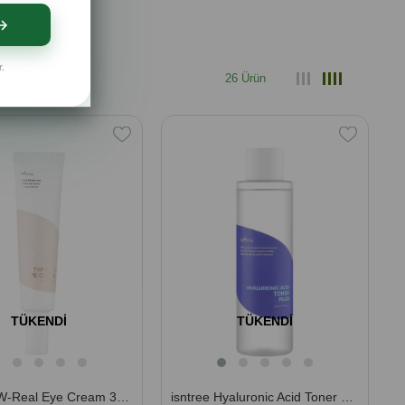
r.
r.
26 Ürün
TÜKENDI
TÜKENDI
isntree TW-Real Eye Cream 30 ml (Aydınlatıcı ve Esneklik Arttırıcı Göz ve Ağız Çevresi Kremi)
isntree Hyaluronic Acid Toner Plus 200 ml (5 Tip Hyalüronik Asit İçeren Yoğun Kıvamlı Nem Kaynağı Tonik)