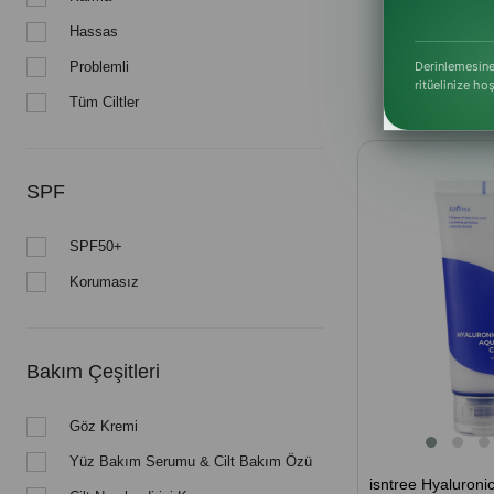
Seyahat bo
Hassas
Problemli
Derinlemesine
ritüelinize ho
Stoktakiler
Tüm Ciltler
SPF
SPF50+
Korumasız
Bakım Çeşitleri
Göz Kremi
Yüz Bakım Serumu & Cilt Bakım Özü