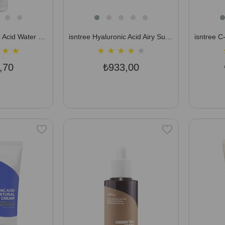
isntree Hyaluronic Acid Water Sleeping Mask 100 ml (5 tip Hyalüronik Asit İçeren Koruyucu Uyku Maskesi)
isntree Hyaluronic Acid Airy Sun Stick 22 gr (Kimyasal Filtreli 8 Tip Hyalüronik Asit İçeren SPF50+ Güneş Koruyucu Stick)
★
★
★
★
★
★
★
,70
₺933,00